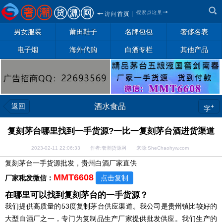
男女服装
莆田鞋子
名牌包包
奢侈名表
电子烟
海外代购
白酒专栏
其他产品
返回
酒水食品
+
字
复刻茅台哪里找到一手货源?一比一复刻茅台酒进货渠道
2023-02-11 22:06:33 作者:奢潮货源网 来源:SheChaohyw.com
复刻茅台一手货源批发，贵州白酒厂家直供
MMT6608
厂家秕发微信：
点击复制
在哪里可以找到复刻茅台的一手货源？
我们提供高质量的53度复制茅台供应渠道。我公司是贵州镇比较好的
大型白酒厂之一，专门为复制品生产厂家提供批发供应。我们生产的