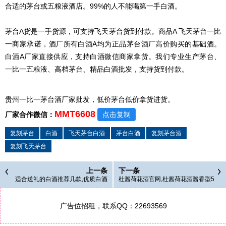
合适的茅台或五粮液酒店。99%的人不能喝第一手白酒。
茅台A货是一手货源，可支持飞天茅台货到付款。商品A 飞天茅台一比
一商家承诺，酒厂所有白酒A均为正品茅台酒厂高价购买的基础酒。
白酒A厂家直接供应，支持白酒微信商家拿货。我们专业生产茅台、
一比一五粮液、高档茅台、精品白酒批发，支持货到付款。
贵州一比一茅台酒厂家批发，低价茅台低价拿货
进货。
MMT6608
厂家合作微信：
点击复制
复刻茅台
白酒
飞天茅台白酒
茅台白酒
复刻茅台酒
复刻飞天茅台
上一条
下一条
适合送礼的白酒推荐几款,优质白酒
杜酱荷花酒官网,杜酱荷花酒酱香型5
复刻茅台酒批发货源
3度价格,6瓶包邮
广告位招租，联系QQ：22693569